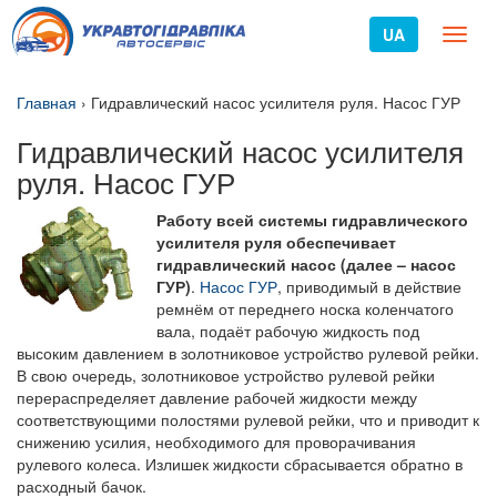
UA
Toggl
naviga
Главная
›
Гидравлический насос усилителя руля. Насос ГУР
Гидравлический насос усилителя
руля. Насос ГУР
Работу всей системы гидравлического
усилителя руля обеспечивает
гидравлический насос (далее – насос
ГУР)
.
Насос ГУР
, приводимый в действие
ремнём от переднего носка коленчатого
вала, подаёт рабочую жидкость под
высоким давлением в золотниковое устройство рулевой рейки.
В свою очередь, золотниковое устройство рулевой рейки
перераспределяет давление рабочей жидкости между
соответствующими полостями рулевой рейки, что и приводит к
снижению усилия, необходимого для проворачивания
рулевого колеса. Излишек жидкости сбрасывается обратно в
расходный бачок.