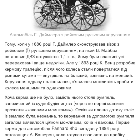
Автомобіль Г. Даймлера з рейковим рульовим керуванням
Тому, коли у 1886 році Г. Даймлер сконструював візок з
рейковим (!) рульовим керуванням, на який В. Майбах
встановив ДВЗ потужністю 1,1 к. с., йому були властиві усі
перераховані вище недоліки. Але у 1893 році К. Бенц розробив
кермову трапецію, після чого колеса стали повертатися під
різними кутами — внутрішнє на більший, зовнішнє на менший.
Керування одразу поліпшилося, з
’
явилася можливість зробити
колеса меншими та однаковими.
Хоча керма ще не було, замість нього стояв румпель,
запозичений із суднобудівництва (через це перші машини
прозвали «кавовими млинками»). Оскільки площа дотику коліс
із землею була незначна, то керування за допомогою румпеля
загалом виявилося цілком можливим, хоча й важким. Перше
кермо для автомобіля
Panhard
4
hp
вигадав у 1894 році
автогонщик А. Вашерон, коли готував своє авто до пробігу