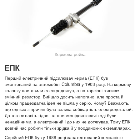
Кермова рейка
ЕПК
Перший електричний підсилювач керма (ЕПК) був
змонтований на автомобілі
Columbia
у 1903 році. На кермову
колонку поставили електродвигун, а на торсіоні з
’явився
змінний резистор. Вийшло досить непогано, але проста й
цілком працездатна ідея не пішла у серію. Чому? Вважають,
що однією з причин була велика собівартість електродеталей.
До того ж навіть гідро- та пневмопідсилювачі тоді були
ненадійними, а електричний і до них не дотягував. Тому ЕПК
довгий час робили тільки зрідка й у поодиноких екземплярах.
Серійний ЕПК був у 1988 році запатентований компанією