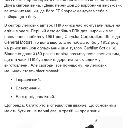
Друга світова війна, і Девіс перейшов до виробників військових
вантажних машин, де його ГПК зарекомендував себе з
найкращого боку.
В секторі легкових автівок ГПК якийсь час монтували лише на
елітні моделі. Перший автомобіль з ГПК для широких мас
населення зробила у 1951 році
Chrysler Corporation
. Що ж до
General Motors
, то вона відстала не набагато, бо у 1952 році
на ринок вийшов обладнаний цим вузлом
Cadillac Series
62.
Відносно довгий (30 років!) період розвитку пояснюється тим,
що в ті часи ГПК був досить дорогим та складним у
виготовленні. Але сьогодні все по-іншому, на легкових
машинах стоять підсилювачі:
Гідравлічний.
Електричний.
Електрогідравлічний.
Щоправда, багато хто зі спеціалістів вважає, що основними
мають бути лише перші два, а третій — проміжний.