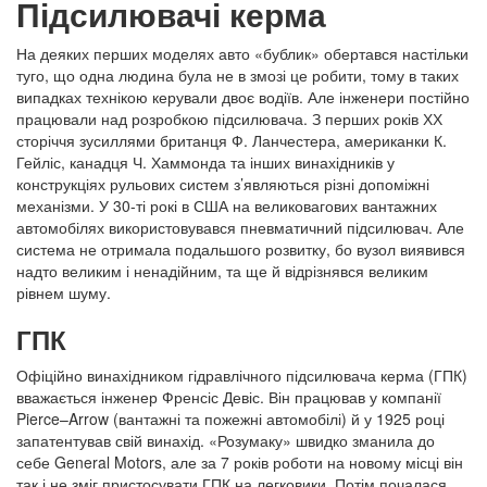
Підсилювачі керма
На деяких перших моделях авто «бублик» обертався настільки
туго, що одна людина була не в змозі це робити, тому в таких
випадках технікою керували двоє водіїв. Але інженери постійно
працювали над розробкою підсилювача. З перших років ХХ
сторіччя зусиллями британця Ф. Ланчестера, американки К.
Гейліс, канадця Ч. Хаммонда та інших винахідників у
конструкціях рульових систем з’являються різні допоміжні
механізми. У 30-ті рокі в США на великовагових вантажних
автомобілях використовувався пневматичний підсилювач. Але
система не отримала подальшого розвитку, бо вузол виявився
надто великим і ненадійним, та ще й відрізнявся великим
рівнем шуму.
ГПК
Офіційно винахідником гідравлічного підсилювача керма (ГПК)
вважається інженер Френсіс Девіс. Він працював у компанії
Pierce
–
Arrow
(вантажні та пожежні автомобілі) й у 1925 році
запатентував свій винахід. «Розумаку» швидко зманила до
себе
General Motors
, але за 7 років роботи на новому місці він
так і не зміг пристосувати ГПК на легковики. Потім почалася