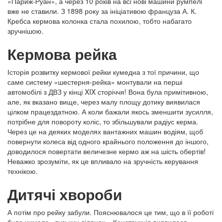
«Париж-Руан», а через 10 років на всі нові машини румпелі
вже не ставили. З 1898 року за ініціативою француза А. К.
Кребса кермова колонка стала похилою, тобто набагато
зручнішою.
Кермова рейка
Історія розвитку кермової рейки кумедна з тої причини, що
саме систему «шестерня-рейка» монтували на перші
автомобілі з ДВЗ у кінці
XIX
сторіччя! Вона була примітивною,
але, як вказано вище, через малу площу дотику виявилася
цілком працездатною. А коли бажали якось зменшити зусилля,
потрібне для повороту коліс, то збільшували радіус керма.
Через це на деяких моделях вантажних машин водіям, щоб
повернути колеса від одного крайнього положення до іншого,
доводилося повертати величезне кермо аж на шість обертів!
Неважко зрозуміти, як це впливало на зручність керування
технікою.
Дитячі хвороби
А потім про рейку забули. Пояснювалося це тим, що в її роботі