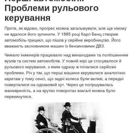
Проблеми рульового
керування
Проте, як відомо, прогрес можна загальмувати, але ще нікому
не вдалося його зупинити. У 1885 році Карл Бенц створив
автомобіль-трицикл, що пішов у серійне виробництво. Його
вважають засновником машин із бензиновими ДВЗ.
Чимало інженерів працювало над винаходами та поліпшенням
вузлів та систем автомобілів. У повній мірі це стосувалося й
рульового керування, з яким одразу ж почалися серйозні
проблеми. Річ у тім, що перші машини керувалися аналогічно
каретам у тому сенсі, що задні колеса були великі, а передні
поверталися на однаковий кут. Через це погіршувалась
маневреність, а на крутих поворотах взагалі можна було
перекинутися.