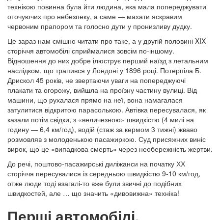
технікою повинна була йти людина, яка мала попереджувати
оточуючих про небезпеку, а саме — махати яскравим
червоним прапором та голосно дути у пронизливу дудку.
Це зараз нам смішно читати про таке, а у другій половині
XIX
сторіччя автомобілі сприймалися зовсім по-іншому.
Відношення до них добре ілюструє перший наїзд з летальним
наслідком, що трапився у Лондоні у 1896 році. Потерпіла Б.
Дрискол 45 років, не звертаючи уваги на попереджуючі
плакати та огорожу, вийшла на проїзну частину вулиці. Від
машини, що рухалася прямо на неї, вона намагалася
затулитися відкритою парасолькою. Автівка пересувалася, як
казали потім свідки, з «величезною» швидкістю (4 милі на
годину — 6,4 км/год), водій (стаж за кермом 3 тижні) жваво
розмовляв з молоденькою пасажиркою. Суд присяжних виніс
вирок, що це «випадкова смерть» через необережність жертви.
До речі, поштово-пасажирські диліжанси на початку ХХ
сторіччя пересувалися із середньою швидкістю 9-10 км/год,
отже люди тоді взагалі-то вже були звичні до подібних
швидкостей, але … що значить «дивовижна» техніка!
Перші автомобілі.