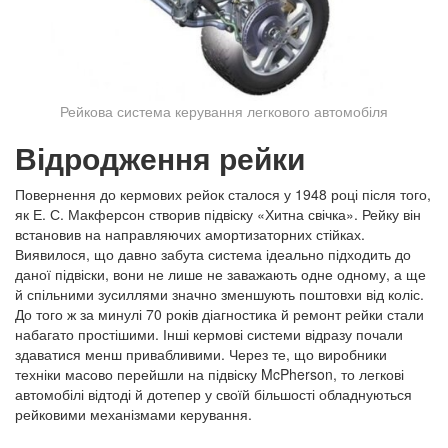
Рейкова система керування легкового автомобіля
Відродження рейки
Повернення до кермових рейок сталося у 1948 році після того,
як Е. С. Макферсон створив підвіску «Хитна свічка». Рейку він
встановив на направляючих амортизаторних стійках.
Виявилося, що давно забута система ідеально підходить до
даної підвіски, вони не лише не заважають одне одному, а ще
й спільними зусиллями значно зменшують поштовхи від коліс.
До того ж за минулі 70 років діагностика й ремонт рейки стали
набагато простішими. Інші кермові системи відразу почали
здаватися менш привабливими. Через те, що виробники
техніки масово перейшли на підвіску
McPherson
, то легкові
автомобілі відтоді й дотепер у своїй більшості обладнуються
рейковими механізмами керування.