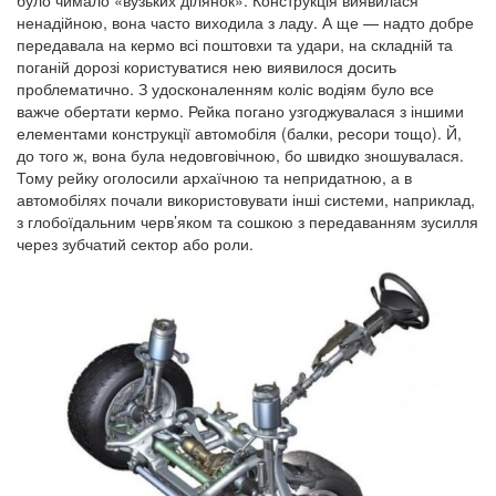
було чимало «вузьких ділянок». Конструкція виявилася
ненадійною, вона часто виходила з ладу. А ще — надто добре
передавала на кермо всі поштовхи та удари, на складній та
поганій дорозі користуватися нею виявилося досить
проблематично. З удосконаленням коліс водіям було все
важче обертати кермо. Рейка погано узгоджувалася з іншими
елементами конструкції автомобіля (балки, ресори тощо). Й,
до того ж, вона була недовговічною, бо швидко зношувалася.
Тому рейку оголосили архаїчною та непридатною, а в
автомобілях почали використовувати інші системи, наприклад,
з глобоїдальним черв
’
яком та сошкою з передаванням зусилля
через зубчатий сектор або роли.