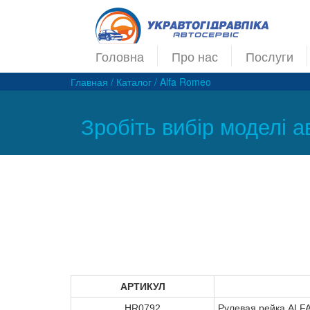
Головна
Про нас
Послуги
Главная
/
Каталог
/
Alfa Romeo
Зробіть вибір моделі а
АРТИКУЛ
HR0792
Рулевая рейка ALF