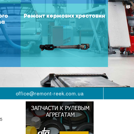
ого
Ремонт кермових хрестовин
ма
office@remont-reek.com.ua
АТГ
 5