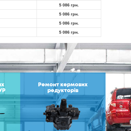
5 086 грн.
5 086 грн.
5 086 грн.
5 086 грн.
их
Ремонт кермових
УР
редукторів