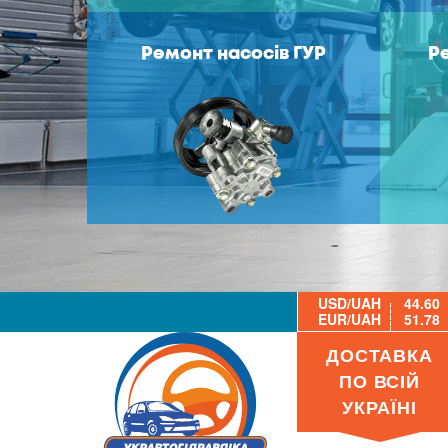
Ремонт насосів ГУР
Р
USD/UAH
44.60
EUR/UAH
51.78
ДОСТАВКА
ПО ВСІЙ
УКРАЇНІ