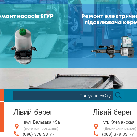
емонт насосів ЕГУР
Ремонт електричн
підсилювача кер
Лівий берег
Лівий берег
вул. Бальзака 49а
ул. Клеманская,
(початок Троєщини)
(Дарницкий район)
(066) 378-33-77
(066) 378-33-77