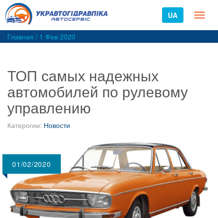
UA
Toggl
naviga
Главная
/
1 Фев 2020
ТОП самых надежных
автомобилей по рулевому
управлению
Катерогии:
Новости
01/02/2020