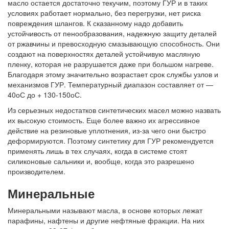
масло остается достаточно текучим, поэтому ГУР и в таких
условиях работает нормально, без перегрузки, нет риска
повреждения шлангов. К сказанному надо добавить
устойчивость от пенообразования, надежную защиту деталей
от ржавчины и превосходную смазывающую способность. Они
создают на поверхностях деталей устойчивую масляную
пленку, которая не разрушается даже при большом нагреве.
Благодаря этому значительно возрастает срок службы узлов и
механизмов ГУР. Температурный диапазон составляет от —
40
о
С до + 130-150
о
С.
Из серьезных недостатков синтетических масел можно назвать
их высокую стоимость. Еще более важно их агрессивное
действие на резиновые уплотнения, из-за чего они быстро
деформируются. Поэтому синтетику для ГУР рекомендуется
применять лишь в тех случаях, когда в системе стоят
силиконовые сальники и, вообще, когда это разрешено
производителем.
Минеральные
Минеральными называют масла, в основе которых лежат
парафины, нафтены и другие нефтяные фракции. На них