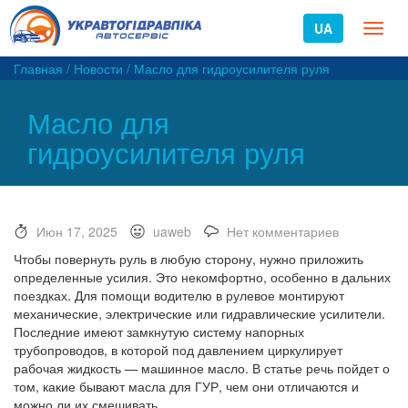
UA
Toggl
naviga
Главная
/
Новости
/
Масло для гидроусилителя руля
Масло для
гидроусилителя руля
Июн 17, 2025
uaweb
Нет комментариев
Чтобы повернуть руль в любую сторону, нужно приложить
определенные усилия. Это некомфортно, особенно в дальних
поездках. Для помощи водителю в рулевое монтируют
механические, электрические или гидравлические усилители.
Последние имеют замкнутую систему напорных
трубопроводов, в которой под давлением циркулирует
рабочая жидкость — машинное масло. В статье речь пойдет о
том, какие бывают масла для ГУР, чем они отличаются и
можно ли их смешивать.