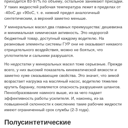
приходится 83-97% по объему, остальное занимают присадки.
У таких жидкостей рабочая температура лежит в пределах от
-40
о
С до +90
о
С, т. е. нижний предел аналогичный
синтетическим, а верхний заметно меньше.
У минеральных масел два главных преимущества: дешевизна
и минимальная химическая активность. Это недорогой
бюджетный товар, доступный каждому водителю. На
резиновые элементы системы ГУР они не оказывают никакого
отрицательного воздействия, можно не бояться, что
уплотнители и сальники разрушатся.
Но недостатки у минеральных масел тоже серьезные. Прежде
всего, у них высокий показатель кинематической вязкости и
заметно хуже смазывающие свойства. Это значит, что зимой
возрастает нагрузка на масляный насос, водителю тяжелее
крутить баранку, появляется опасность разрушения шлангов.
Пенообразование намного выше, из-за чего падает
эффективность работы усилителя. И, наконец, из-за
повышенной склонности к окислению такие рабочие жидкости
имеют ограниченный срок службы (2-3 года).
Полусинтетические