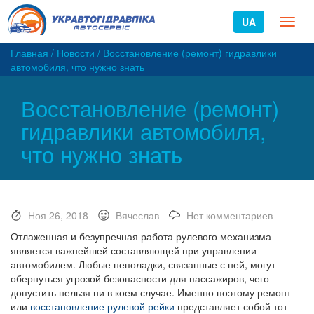
UA
Toggl
naviga
Главная
/
Новости
/
Восстановление (ремонт) гидравлики
автомобиля, что нужно знать
Восстановление (ремонт)
гидравлики автомобиля,
что нужно знать
Ноя 26, 2018
Вячеслав
Нет комментариев
Отлаженная и безупречная работа рулевого механизма
является важнейшей составляющей при управлении
автомобилем. Любые неполадки, связанные с ней, могут
обернуться угрозой безопасности для пассажиров, чего
допустить нельзя ни в коем случае. Именно поэтому ремонт
или
восстановление рулевой рейки
представляет собой тот