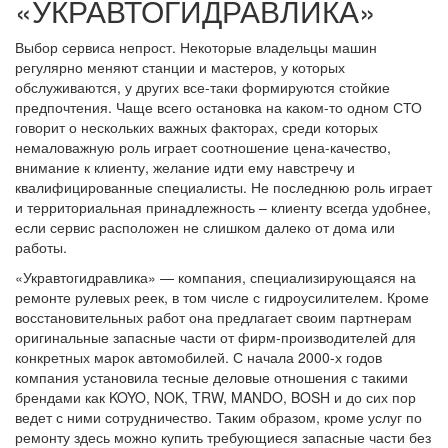
«УКРАВТОГИДРАВЛИКА»
Выбор сервиса непрост. Некоторые владельцы машин
регулярно меняют станции и мастеров, у которых
обслуживаются, у других все-таки формируются стойкие
предпочтения. Чаще всего остановка на каком-то одном СТО
говорит о нескольких важных факторах, среди которых
немаловажную роль играет соотношение цена-качество,
внимание к клиенту, желание идти ему навстречу и
квалифицированные специалисты. Не последнюю роль играет
и территориальная принадлежность – клиенту всегда удобнее,
если сервис расположен не слишком далеко от дома или
работы.
«Укравтогидравлика» — компания, специализирующаяся на
ремонте рулевых реек, в том числе с гидроусилителем. Кроме
восстановительных работ она предлагает своим партнерам
оригинальные запасные части от фирм-производителей для
конкретных марок автомобилей. С начала 2000-х годов
компания установила тесные деловые отношения с такими
брендами как KOYO, NOK, TRW, MANDO, BOSH и до сих пор
ведет с ними сотрудничество. Таким образом, кроме услуг по
ремонту здесь можно купить требующиеся запасные части без