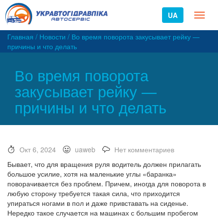
UA
Toggl
naviga
Главная
/
Новости
/
Во время поворота закусывает рейку —
причины и что делать
Во время поворота
закусывает рейку —
причины и что делать
Окт 6, 2024
uaweb
Нет комментариев
Бывает, что для вращения руля водитель должен прилагать
большое усилие, хотя на маленькие углы «баранка»
поворачивается без проблем. Причем, иногда для поворота в
любую сторону требуется такая сила, что приходится
упираться ногами в пол и даже привставать на сиденье.
Нередко такое случается на машинах с большим пробегом