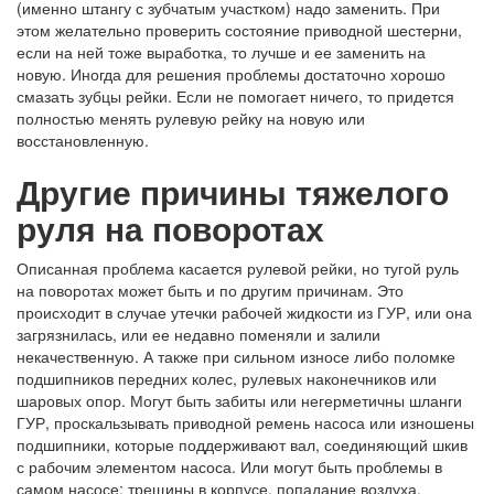
(именно штангу с зубчатым участком) надо заменить. При
этом желательно проверить состояние приводной шестерни,
если на ней тоже выработка, то лучше и ее заменить на
новую. Иногда для решения проблемы достаточно хорошо
смазать зубцы рейки. Если не помогает ничего, то придется
полностью менять рулевую рейку на новую или
восстановленную.
Другие причины тяжелого
руля на поворотах
Описанная проблема касается рулевой рейки, но тугой руль
на поворотах может быть и по другим причинам. Это
происходит в случае утечки рабочей жидкости из ГУР, или она
загрязнилась, или ее недавно поменяли и залили
некачественную. А также при сильном износе либо поломке
подшипников передних колес, рулевых наконечников или
шаровых опор. Могут быть забиты или негерметичны шланги
ГУР, проскальзывать приводной ремень насоса или изношены
подшипники, которые поддерживают вал, соединяющий шкив
с рабочим элементом насоса. Или могут быть проблемы в
самом насосе: трещины в корпусе, попадание воздуха,